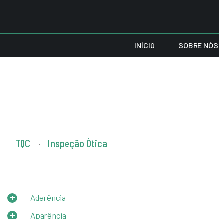
INÍCIO
SOBRE NÓS
TQC
Inspeção Ótica
.
Aderência
Aparência