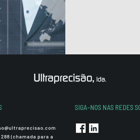
S
SIGA-NOS NAS REDES S
sao@ultraprecisao.com
 288 (chamada para a