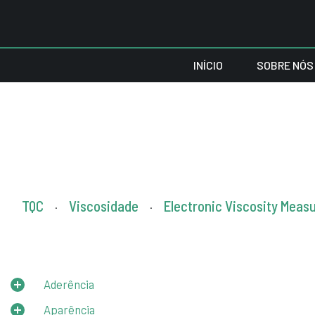
INÍCIO
SOBRE NÓS
TQC
Viscosidade
Electronic Viscosity Meas
.
.
Aderência
Aparência