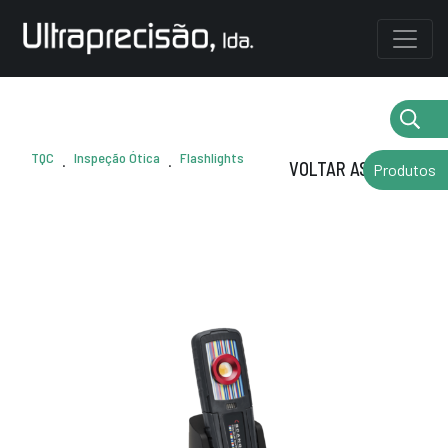
TQC
Inspeção Ótica
Flashlights
.
.
VOLTAR AS MARCAS
Produtos