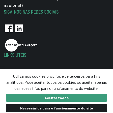
nacional)
SIGA-NOS NAS REDES SOCIAIS
LINKS ÚTEIS
Política de Privacidade
Utilizamos cookies próprios e de terceiros para fins
Termos e Condições
analíticos, Pode aceitar todos os cookies ou aceitar apenas
Resolução de Litígios
os necessários para o funcionamento do website.
Aceitar todos
Necessários para o funcionamento do site
critec
© 2020 Ultraprecisão. Todos os direitos reservados.
developed by