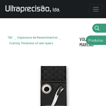
TQC
Espessura de Revestimentos
.
.
VOLTAR AS
Produtos
Coating Thickness of wet layers
MARCAS