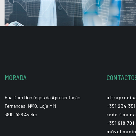
MORADA
CONTACTO
Rua Dom Domingos da Apresentação
ultrapreci
Fernandes, Nº10, Loja MM
+351
234 351
3810-488 Aveiro
rede fixa na
+351
918 701
móvel nacio