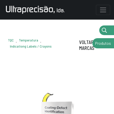
TQC
Temperatura
.
.
VOLTAR AS
Produtos
Indicationg Labels / Crayons
MARCAS