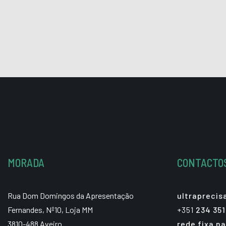
MORADA
CONTACTO
Rua Dom Domingos da Apresentação
ultrapreci
Fernandes, Nº10, Loja MM
+351
234 351
3810-488 Aveiro
rede fixa na