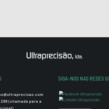
S
SIGA-NOS NAS REDES S
sao@ultraprecisao.com
 288 (chamada para a
cional)