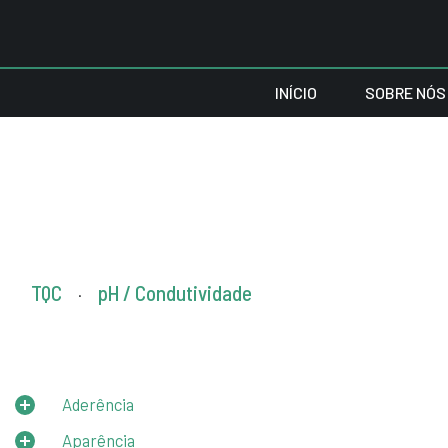
INÍCIO
SOBRE NÓS
TQC
pH / Condutividade
.
Aderência
Aparência