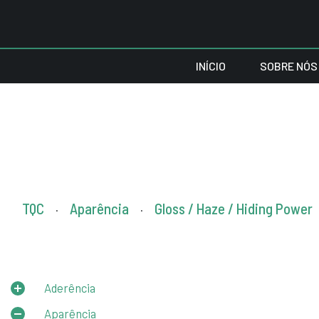
INÍCIO
SOBRE NÓS
TQC
Aparência
Gloss / Haze / Hiding Power
.
.
Aderência
Aparência