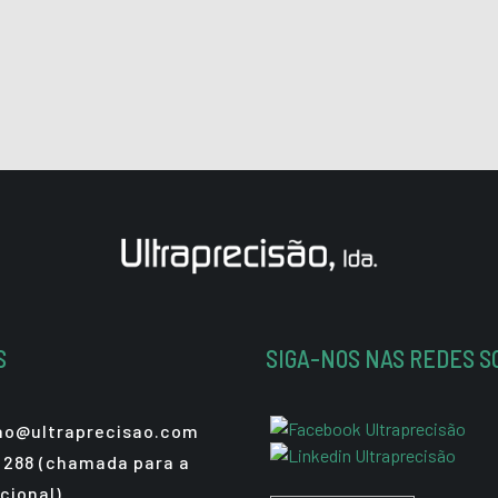
S
SIGA-NOS NAS REDES S
sao@ultraprecisao.com
 288 (chamada para a
cional)