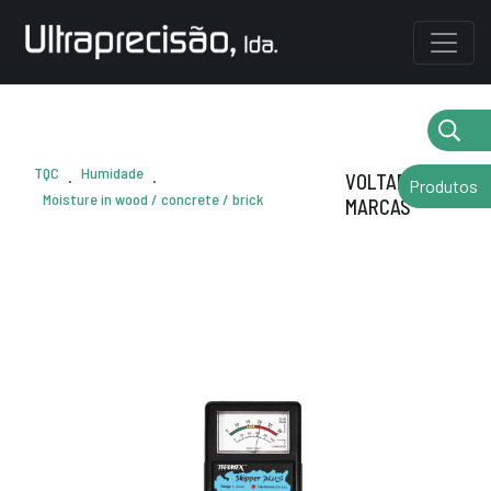
TQC
Humidade
.
.
VOLTAR AS
Produtos
Moisture in wood / concrete / brick
MARCAS