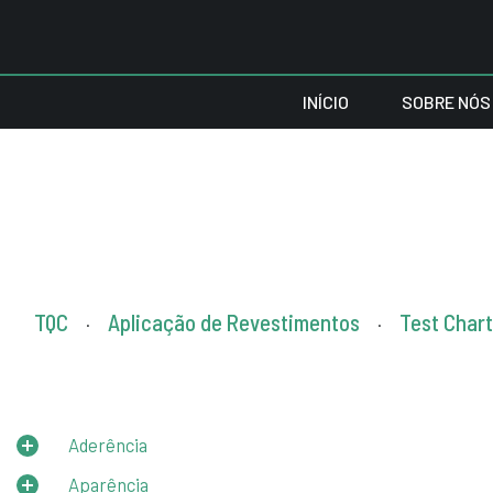
INÍCIO
SOBRE NÓS
TQC
Aplicação de Revestimentos
Test Chart
.
.
Aderência
Aparência