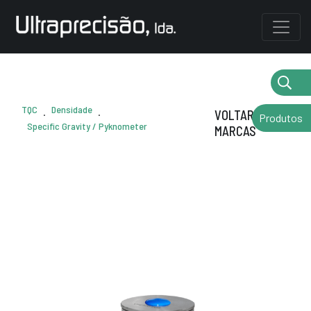
TQC
Densidade
.
.
VOLTAR AS
Produtos
Specific Gravity / Pyknometer
MARCAS