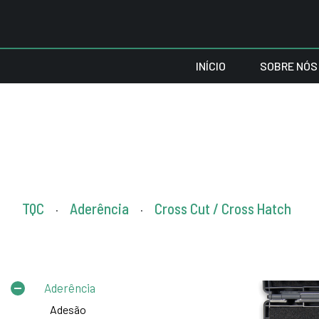
INÍCIO
SOBRE NÓS
TQC
Aderência
Cross Cut / Cross Hatch
.
.
Aderência
Adesão