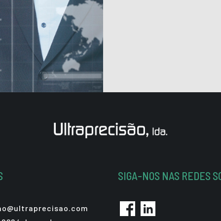
S
SIGA-NOS NAS REDES S
sao@ultraprecisao.com